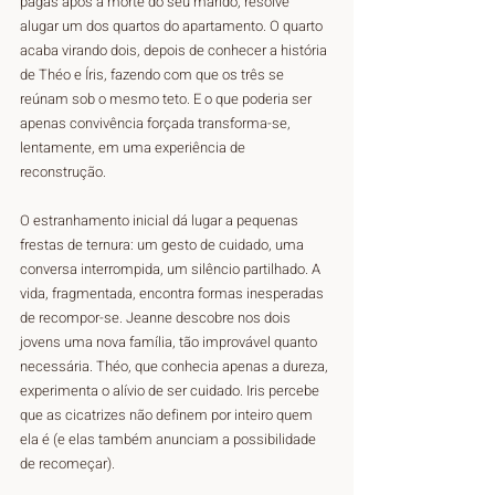
pagas após a morte do seu marido, resolve 
alugar um dos quartos do apartamento. O quarto 
acaba virando dois, depois de conhecer a história 
de Théo e Íris, fazendo com que os três se 
reúnam sob o mesmo teto. E o que poderia ser 
apenas convivência forçada transforma-se, 
lentamente, em uma experiência de 
reconstrução. 
O estranhamento inicial dá lugar a pequenas 
frestas de ternura: um gesto de cuidado, uma 
conversa interrompida, um silêncio partilhado. A 
vida, fragmentada, encontra formas inesperadas 
de recompor-se. Jeanne descobre nos dois 
jovens uma nova família, tão improvável quanto 
necessária. Théo, que conhecia apenas a dureza, 
experimenta o alívio de ser cuidado. Iris percebe 
que as cicatrizes não definem por inteiro quem 
ela é (e elas também anunciam a possibilidade 
de recomeçar).