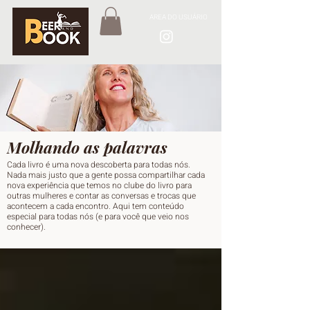
AREA DO USUÁRIO
Molhando as palavras
Cada livro é uma nova descoberta para todas nós.
Nada mais justo que a gente possa compartilhar cada
nova experiência que temos no clube do livro para
outras mulheres e contar as conversas e trocas que
acontecem a cada encontro. Aqui tem conteúdo
especial para todas nós (e para você que veio nos
conhecer).