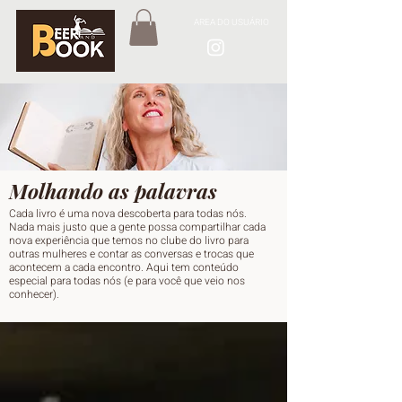
AREA DO USUÁRIO
Molhando as palavras
Cada livro é uma nova descoberta para todas nós.
Nada mais justo que a gente possa compartilhar cada
nova experiência que temos no clube do livro para
outras mulheres e contar as conversas e trocas que
acontecem a cada encontro. Aqui tem conteúdo
especial para todas nós (e para você que veio nos
conhecer).